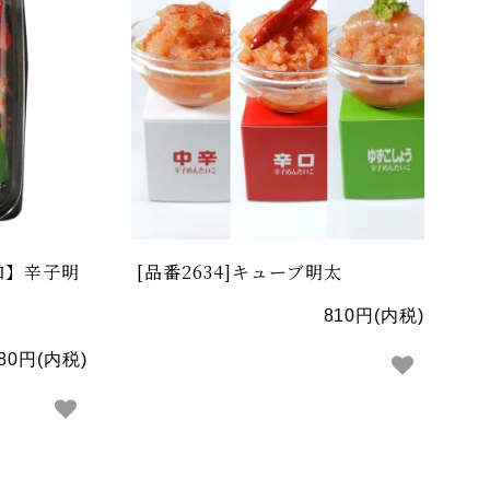
辛口】辛子明
[品番2634]キューブ明太
810円(内税)
080円(内税)