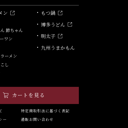
メン
もつ鍋
博多うどん
ん 節ちゃん
明太子
ーワン
九州うまかもん
舎
んラーメン
もこし
堂
カートを見る
て
特定商取引法に基づく表記
シー
通販お問い合わせ